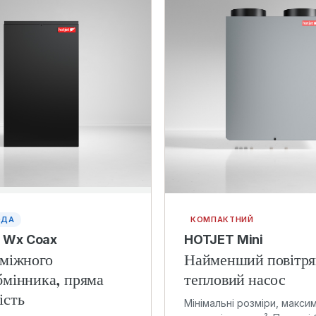
ОДА
КОМПАКТНИЙ
 Wx Coax
HOTJET Mini
оміжного
Найменший повітр
бмінника, пряма
тепловий насос
ість
Мінімальні розміри, макси