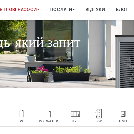
ЕПЛОВІ НАСОСИ
ПОСЛУГИ
ВІДГУКИ
БЛОГ
дь-який запит
X
W
WX WATER
H25
FW
HMD