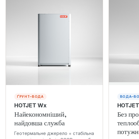
ҐРУНТ–ВОДА
ВОДА–В
HOTJET Wx
HOTJET
Найекономніший,
Без пр
найдовша служба
теплоо
потужн
Геотермальне джерело = стабільна