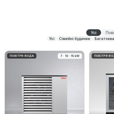
Усі
Пов
Усі
Сімейні будинки
Багатоква
ПОВІТРЯ–ВОДА
7 · 10 · 15 kW
ПОВІТРЯ–В