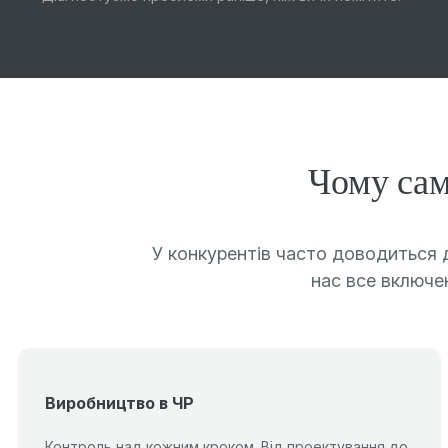
Чому сам
У конкурентів часто доводиться д
нас все включен
Виробництво в ЧР
Контроль над кожним кроком. Від проектування до