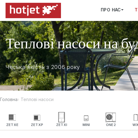
ПРО НАС
Т
Теплові насоси на бу
Чеська якість з 2006 року
Головна
Теплові насоси
ZETXE
ZETXP
ZETXI
MINI
ONE2
W