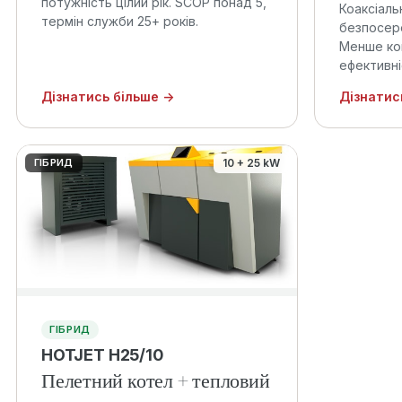
потужність цілий рік. SCOP понад 5,
Коаксіаль
термін служби 25+ років.
безпосере
Менше ко
ефективні
Дізнатись більше →
Дізнатис
ГІБРИД
10 + 25 kW
ГІБРИД
HOTJET H25/10
Пелетний котел + тепловий