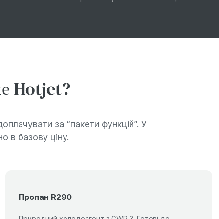
е Hotjet?
оплачувати за “пакети функцій”. У
о в базову ціну.
Пропан R290
Природний холодоагент з GWP 3. Готові до