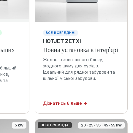
ВСЕ ВСЕРЕДИНІ
HOTJET ZETXi
льших
Повна установка в інтер’єрі
Жодного зовнішнього блоку,
жодного шуму для сусідів.
 більший
Ідеальний для рядної забудови та
нків,
щільної міської забудови.
в та
Дізнатись більше →
5 kW
ПОВІТРЯ–ВОДА
20 · 25 · 35 · 45 · 55 kW