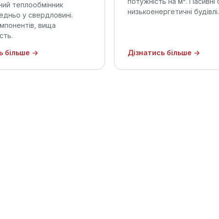
потужність на м². Пасивні 
ний теплообмінник
низькоенергетичні будівлі.
дньо у свердловині.
мпонентів, вища
сть.
ь більше →
Дізнатись більше →