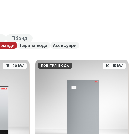
и
Гібрид
ромади
Гаряча вода
Аксесуари
15 · 20 kW
ПОВІТРЯ–ВОДА
10 · 15 kW