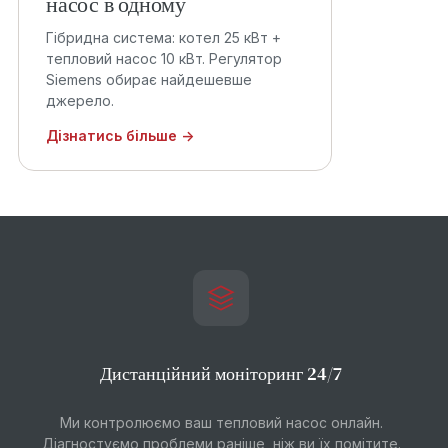
насос в одному
Гібридна система: котел 25 кВт +
тепловий насос 10 кВт. Регулятор
Siemens обирає найдешевше
джерело.
Дізнатись більше →
Дистанційний моніторинг 24/7
Ми контролюємо ваш тепловий насос онлайн.
Діагностуємо проблеми раніше, ніж ви їх помітите.