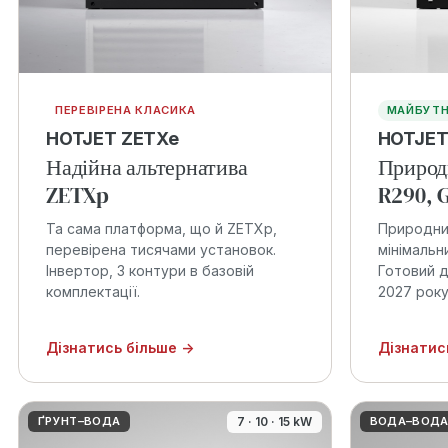
ПЕРЕВІРЕНА КЛАСИКА
МАЙБУТН
HOTJET ZETXe
HOTJET
Надійна альтернатива
Природ
ZETXp
R290, 
Та сама платформа, що й ZETXp,
Природни
перевірена тисячами установок.
мінімальн
Інвертор, 3 контури в базовій
Готовий д
комплектації.
2027 року
Дізнатись більше →
Дізнатис
ҐРУНТ–ВОДА
7 · 10 · 15 kW
ВОДА–ВОД