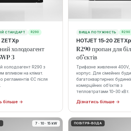
ІЙ СТАНДАРТ
ВИЩА ПОТУЖНІСТЬ
R290
R290
 ZETXp
HOTJET 15-20 ZETXp
ний холодоагент
R290 пропан для бі
GWP 3
об’єктів
й холодоагент R290 з
Трифазне живлення 400V,
им впливом на клімат.
корпус. Для сімейних буди
о регламентів ЄС після
багатоквартирних будинкі
.
комерційних об’єктів з
тепловтратами 10–30 кВт.
ь більше →
Дізнатись більше →
А
7 · 10 · 15 kW
ПОВІТРЯ–ВОДА