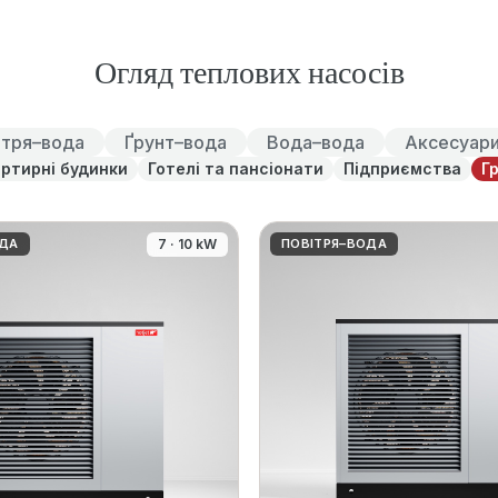
Огляд теплових насосів
ітря–вода
Ґрунт–вода
Вода–вода
Аксесуар
ртирні будинки
Готелі та пансіонати
Підприємства
Г
ОДА
7 · 10 kW
ПОВІТРЯ–ВОДА