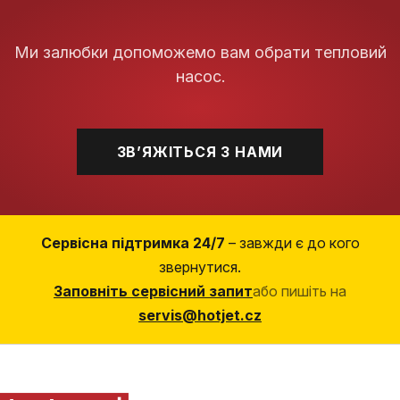
Ми залюбки допоможемо вам обрати тепловий
насос.
ЗВʼЯЖІТЬСЯ З НАМИ
Сервісна підтримка 24/7
– завжди є до кого
звернутися.
Заповніть сервісний запит
або пишіть на
servis@hotjet.cz