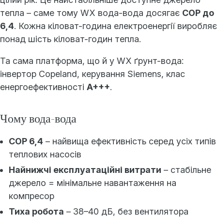
тепла – саме тому WX вода-вода досягає
COP до
6,4
. Кожна кіловат-година електроенергії виробляє
понад шість кіловат-годин тепла.
Та сама платформа, що й у WX ґрунт-вода:
інвертор Copeland, керування Siemens, клас
енергоефективності
A+++
.
Чому вода-вода
COP 6,4
– найвища ефективність серед усіх типів
теплових насосів
Найнижчі експлуатаційні витрати
– стабільне
джерело = мінімальне навантаження на
компресор
Тиха робота
– 38–40 дБ, без вентилятора