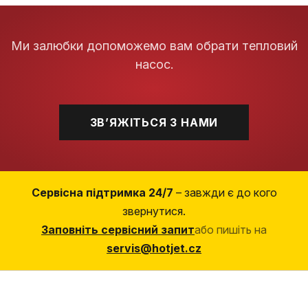
Ми залюбки допоможемо вам обрати тепловий
насос.
ЗВʼЯЖІТЬСЯ З НАМИ
Сервісна підтримка 24/7
– завжди є до кого
звернутися.
Заповніть сервісний запит
або пишіть на
servis@hotjet.cz