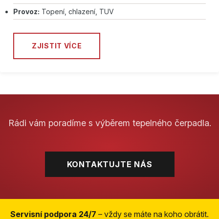
Provoz:
Topení, chlazení, TUV
ZJISTIT VÍCE
Rádi vám poradíme s výběrem tepelného čerpadla.
KONTAKTUJTE NÁS
Servisní podpora 24/7
– vždy se máte na koho obrátit.