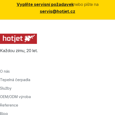
Vyplňte servisní požadavek
nebo pište na
servis@hotjet.cz
Každou zimu, 20 let.
O nás
Tepelná čerpadla
Služby
OEM/ODM výroba
Reference
Blog