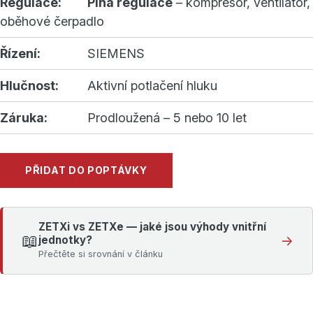
Regulace:
Plná regulace
– kompresor, ventilátor,
oběhové čerpadlo
Řízení:
SIEMENS
Hlučnost:
Aktivní potlačení hluku
Záruka:
Prodloužená – 5 nebo 10 let
PŘIDAT DO POPTÁVKY
ZETXi vs ZETXe — jaké jsou výhody vnitřní
📖
→
jednotky?
Přečtěte si srovnání v článku