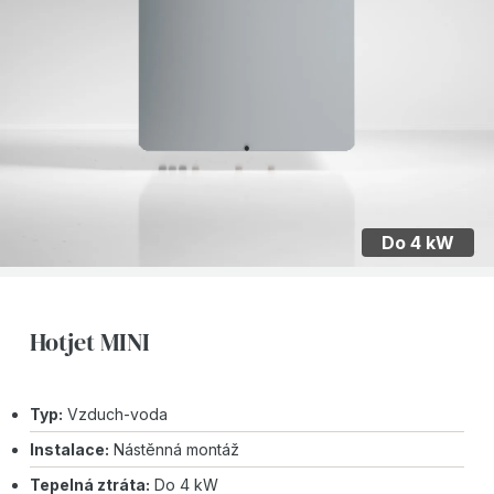
Do 4 kW
Hotjet MINI
Typ:
Vzduch-voda
Instalace:
Nástěnná montáž
Tepelná ztráta:
Do 4 kW