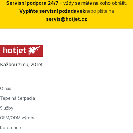
Servisní podpora 24/7
– vždy se máte na koho obrátit.
Vyplňte servisní požadavek
nebo pište na
servis@hotjet.cz
Každou zimu, 20 let.
O nás
Tepelná čerpadla
Služby
OEM/ODM výroba
Reference