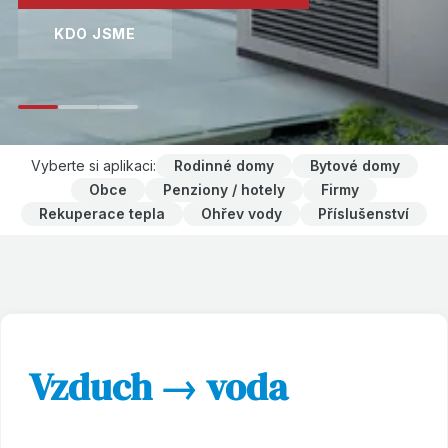
Vyberte si aplikaci:
Rodinné domy
Bytové domy
Obce
Penziony / hotely
Firmy
Rekuperace tepla
Ohřev vody
Příslušenství
Vzduch → voda