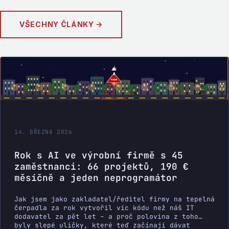
VŠECHNY ČLÁNKY →
14. BŘEZNA 2026
Rok s AI ve výrobní firmě s 45
zaměstnanci: 66 projektů, 190 €
měsíčně a jeden neprogramátor
Jak jsem jako zakladatel/ředitel firmy na tepelná
čerpadla za rok vytvořil víc kódu než náš IT
dodavatel za pět let – a proč polovina z toho
byly slepé uličky, které teď začínají dávat