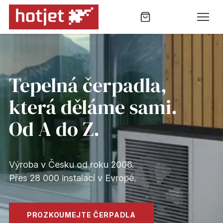
Tepelná čerpadla HOTJET — čes
Copeland, Siemens,
Danfoss. Uvnitř.
Žádné kompromisy na komponentech —
používáme to, čemu věříme.
PROZKOUMEJTE ČERPADLA
VÍCE O NÁS