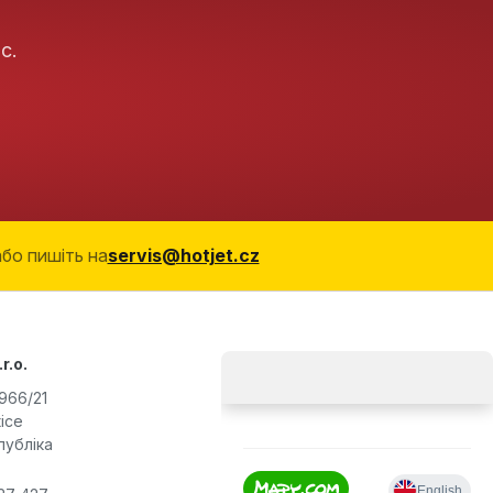
с.
або пишіть на
servis@hotjet.cz
r.o.
966/21
ice
публіка