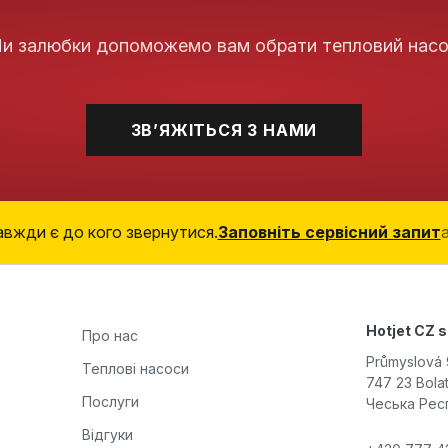
и залюбки допоможемо вам обрати тепловий насо
ЗВʼЯЖІТЬСЯ З НАМИ
авжди є до кого звернутися.
Заповніть сервісний запит
Hotjet CZ s.
Про нас
Průmyslová 
Теплові насоси
747 23 Bolat
Послуги
Чеська Рес
Відгуки