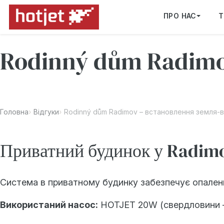
ПРО НАС
Т
Rodinný dům Radimov
Головна
Відгуки
Rodinný dům Radimov – встановлення земля-
Приватний будинок у Radim
Система в приватному будинку забезпечує опалення
Використаний насос:
HOTJET 20W (свердловини –