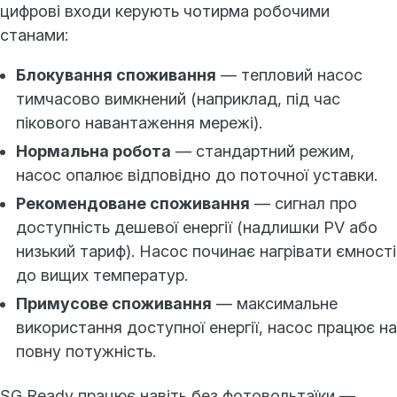
цифрові входи керують чотирма робочими
станами:
Блокування споживання
— тепловий насос
тимчасово вимкнений (наприклад, під час
пікового навантаження мережі).
Нормальна робота
— стандартний режим,
насос опалює відповідно до поточної уставки.
Рекомендоване споживання
— сигнал про
доступність дешевої енергії (надлишки PV або
низький тариф). Насос починає нагрівати ємності
до вищих температур.
Примусове споживання
— максимальне
використання доступної енергії, насос працює на
повну потужність.
SG Ready працює навіть без фотовольтаїки —