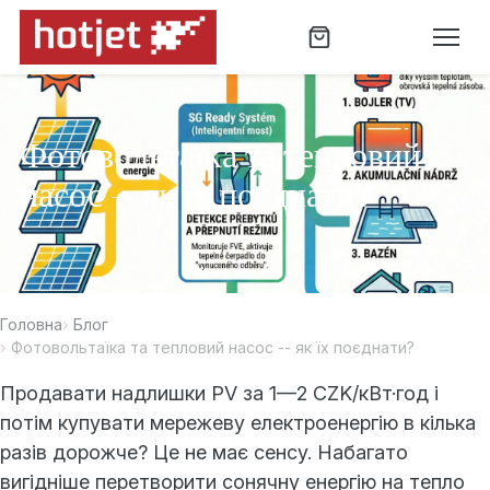
Фотовольтаїка та тепловий
насос -- як їх поєднати?
Головна
Блог
Фотовольтаїка та тепловий насос -- як їх поєднати?
Продавати надлишки PV за 1—2 CZK/кВт·год і
потім купувати мережеву електроенергію в кілька
разів дорожче? Це не має сенсу. Набагато
вигідніше перетворити сонячну енергію на тепло