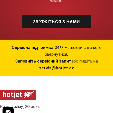
насос.
ЗВʼЯЖІТЬСЯ З НАМИ
Сервісна підтримка 24/7
– завжди є до кого
звернутися.
Заповніть сервісний запит
або пишіть на
servis@hotjet.cz
Кожну зиму, 20 років.