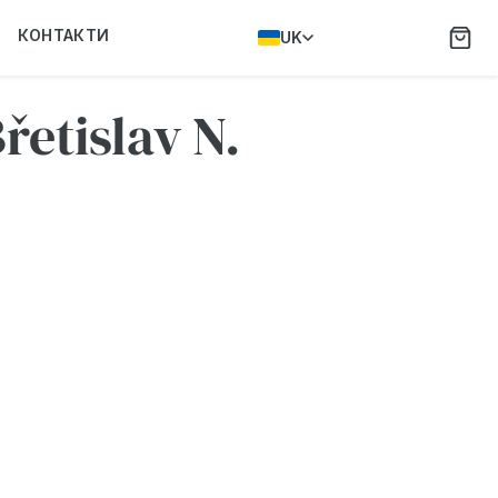
КОНТАКТИ
UK
řetislav N.