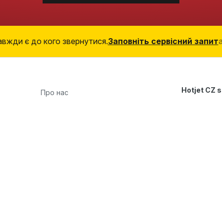
авжди є до кого звернутися.
Заповніть сервісний запит
Hotjet CZ s.
Про нас
Průmyslová 
Теплові насоси
747 23 Bolat
Послуги
Чеська Рес
Відгуки
+420 777 4
Блог
obchod@hot
Контакти
Захист персональних даних