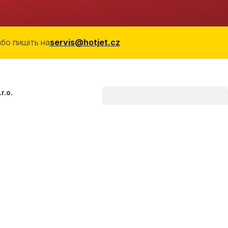
або пишіть на
servis@hotjet.cz
r.o.
966/21
ice
публіка
27 427
jet.cz